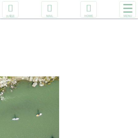
コ
サ
ン
イ
電
メ
ホ
テ
ト
話
ー
ー
ン
メ
を
ル
ム
ツ
ニ
か
へ
本
ュ
け
文
ー
る
へ
を
ス
開
キ
く
ッ
カヌーヴィレ
プ
ッジ長瀞 ラフ
ティング
&SUP