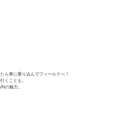
ったら車に乗り込んでフィールドへ！
で行くことも。
VNの魅力。