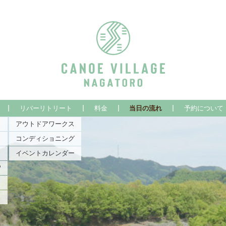
カヌーヴィ
現在のページ
リバーリトリート
料金
当日の流れ
予約について
レッジ長瀞
アウトドアワークス
コンディショニング
ラフティン
イベントカレンダー
P
グ&SUP
ン