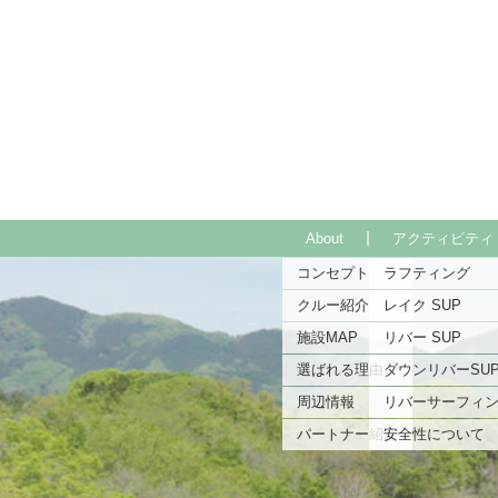
コ
ン
テ
ン
ツ
本
文
へ
ス
キ
About
アクティビティ
ッ
プ
コンセプト
ラフティング
クルー紹介
レイク SUP
施設MAP
リバー SUP
選ばれる理由
ダウンリバーSU
周辺情報
リバーサーフィ
パートナー紹介
安全性について