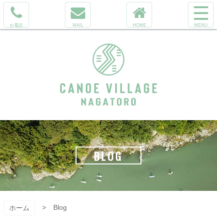
コ
サ
ン
イ
電
メ
ホ
テ
ト
話
ー
ー
ン
メ
を
ル
ム
ツ
ニ
か
へ
本
ュ
け
文
ー
る
へ
を
ス
開
キ
く
ッ
カヌーヴィレ
プ
ッジ長瀞 ラフ
BLOG
ティング
&SUP
Blog
ホーム