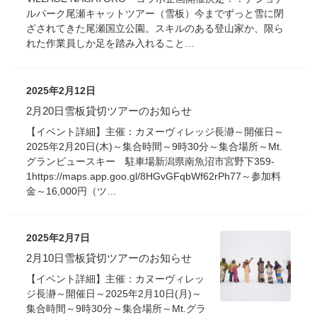
ルパーク尾瀬キャットツアー（雪板）今までずっと雪に閉
ざされてきた尾瀬国立公園。スキルのある登山家か、限ら
れた作業員しか足を踏み入れること…
2025年2月12日
2月20日雪板貸切ツアーのお知らせ
【イベント詳細】主催：カヌーヴィレッジ長瀞～開催日～
2025年2月20日(木)～集合時間～9時30分～集合場所～Mt.
グランビュースキー 駐車場新潟県南魚沼市宮野下359-
1https://maps.app.goo.gl/8HGvGFqbWf62rPh77～参加料
金～16,000円（ツ…
2025年2月7日
2月10日雪板貸切ツアーのお知らせ
【イベント詳細】主催：カヌーヴィレッ
ジ長瀞～開催日～2025年2月10日(月)～
集合時間～9時30分～集合場所～Mt.グラ