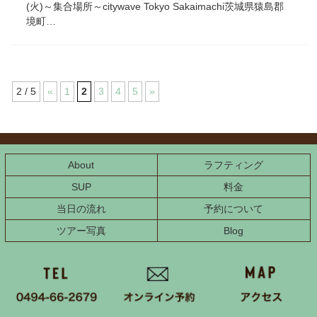
(火)～集合場所～citywave Tokyo Sakaimachi茨城県猿島郡
境町…
2 / 5
«
1
2
3
4
5
»
コ
ペ
ン
ー
テ
ジ
ン
の
About
ラフティング
ツ
先
本
頭
SUP
料金
文
へ
当日の流れ
予約について
の
戻
先
る
ツアー写真
Blog
頭
へ
戻
る