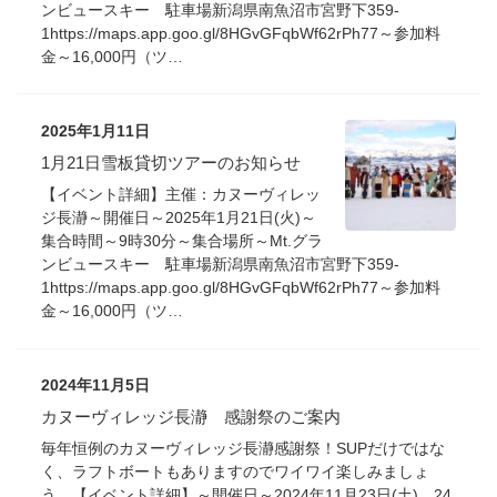
ンビュースキー 駐車場新潟県南魚沼市宮野下359-
1https://maps.app.goo.gl/8HGvGFqbWf62rPh77～参加料
金～16,000円（ツ…
2025年1月11日
1月21日雪板貸切ツアーのお知らせ
【イベント詳細】主催：カヌーヴィレッ
ジ長瀞～開催日～2025年1月21日(火)～
集合時間～9時30分～集合場所～Mt.グラ
ンビュースキー 駐車場新潟県南魚沼市宮野下359-
1https://maps.app.goo.gl/8HGvGFqbWf62rPh77～参加料
金～16,000円（ツ…
2024年11月5日
カヌーヴィレッジ長瀞 感謝祭のご案内
毎年恒例のカヌーヴィレッジ長瀞感謝祭！SUPだけではな
く、ラフトボートもありますのでワイワイ楽しみましょ
う。【イベント詳細】～開催日～2024年11月23日(土)、24