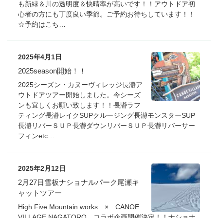
も新緑＆川の透明度＆快晴率が高いです！！アウトドア初
心者の方にも丁度良い季節。ご予約お待ちしています！！
☆予約はこち…
2025年4月1日
2025season開始！！
2025シーズン・カヌーヴィレッジ長瀞ア
ウトドアツアー開始しました。今シーズ
ンも宜しくお願い致します！！長瀞ラフ
ティング長瀞レイクSUPクルージング長瀞モンスターSUP
長瀞リバーＳＵＰ長瀞ダウンリバーＳＵＰ長瀞リバーサー
フィンetc…
2025年2月12日
2月27日雪板ナショナルパーク尾瀬キ
ャットツアー
High Five Mountain works × CANOE
VILLAGE NAGATORO コラボ企画開催決定！！ナショナ