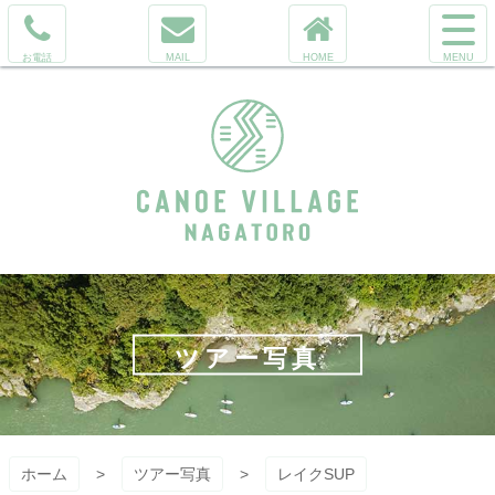
コ
サ
ン
イ
電
メ
ホ
テ
ト
話
ー
ー
ン
メ
を
ル
ム
ツ
ニ
か
へ
本
ュ
け
文
ー
る
へ
を
ス
開
キ
く
ッ
カヌーヴィレ
プ
ッジ長瀞 ラフ
ツアー写真
ティング
&SUP
ホーム
ツアー写真
レイクSUP