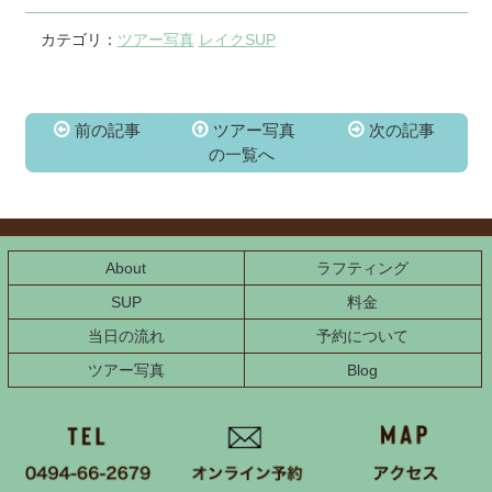
カテゴリ：
ツアー写真
レイクSUP
前の記事
ツアー写真
次の記事
の一覧へ
コ
ペ
ン
ー
テ
ジ
ン
の
About
ラフティング
ツ
先
本
頭
SUP
料金
文
へ
当日の流れ
予約について
の
戻
先
る
ツアー写真
Blog
頭
へ
戻
る