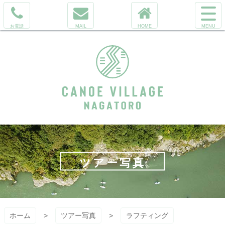
コ
サ
ン
イ
電
メ
ホ
テ
ト
話
ー
ー
ン
メ
を
ル
ム
ツ
ニ
か
へ
本
ュ
け
文
ー
る
へ
を
ス
開
キ
く
ッ
カヌーヴィレ
プ
ッジ長瀞 ラフ
ツアー写真
ティング
&SUP
ホーム
ツアー写真
ラフティング