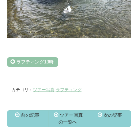
ラフティング13時
カテゴリ：
ツアー写真
ラフティング
前の記事
ツアー写真
次の記事
の一覧へ
コ
ペ
ン
ー